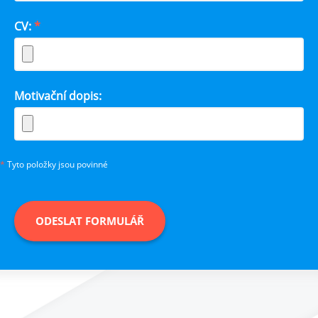
CV:
*
Motivační dopis:
*
Tyto položky jsou povinné
ODESLAT FORMULÁŘ