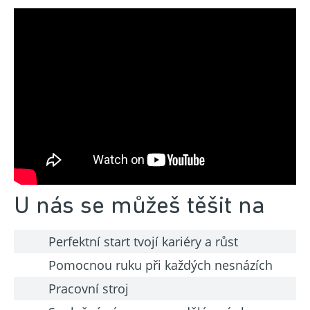
U nás se můžeš těšit na
Perfektní start tvojí kariéry a růst
Pomocnou ruku při každých nesnázích
Pracovní stroj