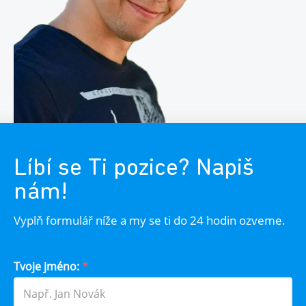
Líbí se Ti pozice? Napiš
nám!
Vyplň formulář níže a my se ti do 24 hodin ozveme.
Tvoje jméno:
*