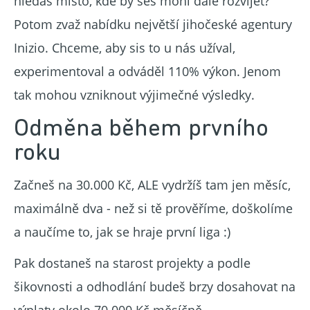
hledáš místo, kde by ses mohl dále rozvíjet?
Potom zvaž nabídku největší jihočeské agentury
Inizio. Chceme, aby sis to u nás užíval,
experimentoval a odváděl 110% výkon. Jenom
tak mohou vzniknout výjimečné výsledky.
Odměna během prvního
roku
Začneš na 30.000 Kč, ALE vydržíš tam jen měsíc,
maximálně dva - než si tě prověříme, doškolíme
a naučíme to, jak se hraje první liga :)
Pak dostaneš na starost projekty a podle
šikovnosti a odhodlání budeš brzy dosahovat na
výplaty okolo 70.000 Kč měsíčně.